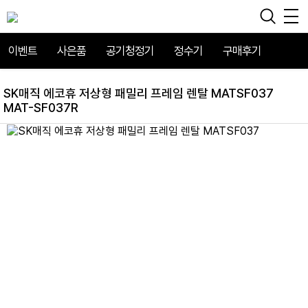
이벤트
사은품
공기청정기
정수기
구매후기
SK매직 에코휴 저상형 패밀리 프레임 렌탈 MATSF037
MAT-SF037R