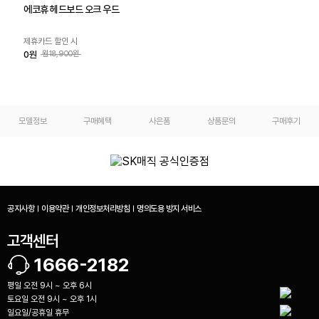
에코휴 헤드보드 오크 우드
제휴카드 할인 시
0원
월18,900원
모델정보
구매혜택
사은품
상품문의
구매후기
공지사항
이용약관
개인정보처리방침
명의도용 방지 서비스
고객센터
1666-2182
평일 오전 9시 ~ 오후 6시
토요일 오전 9시 ~ 오후 1시
일요일/공휴일 휴무