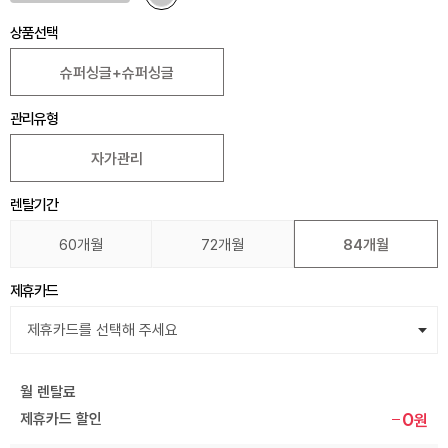
상품선택
슈퍼싱글+슈퍼싱글
관리유형
자가관리
렌탈기간
60개월
72개월
84개월
제휴카드
월 렌탈료
0
제휴카드 할인
원