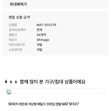
최대혜택가
렌탈 상품 요약
모델명
MAT-SF037R
설치비/등록비
면제
렌탈사
SK매직
제조사
SKmagic
의무사용기간
개월
소유권이전
개월
👩‍👦‍👦 함께 많이 본
가구/침대
상품이에요
SK매직 에코휴 저상형 패밀리 프레임 렌탈 MATSF037